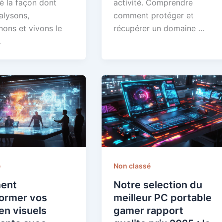
é la façon dont
activité. Comprendre
alysons,
comment protéger et
ons et vivons le
récupérer un domaine …
…
e
Non classé
ent
Notre selection du
former vos
meilleur PC portable
en visuels
gamer rapport