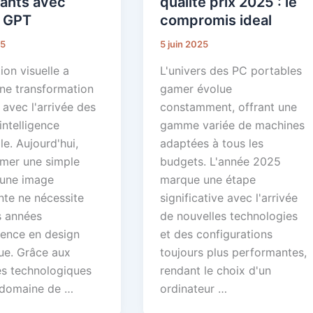
vants avec
qualite prix 2025 : le
 GPT
compromis ideal
25
5 juin 2025
ion visuelle a
L'univers des PC portables
ne transformation
gamer évolue
 avec l'arrivée des
constamment, offrant une
'intelligence
gamme variée de machines
lle. Aujourd'hui,
adaptées à tous les
rmer une simple
budgets. L'année 2025
 une image
marque une étape
nte ne nécessite
significative avec l'arrivée
s années
de nouvelles technologies
ience en design
et des configurations
ue. Grâce aux
toujours plus performantes,
s technologiques
rendant le choix d'un
 domaine de …
ordinateur …