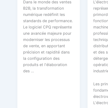
Dans le monde des ventes
L'élect
B2B, la transformation
représe
numérique redéfinit les
primordi
standards de performance.
fonctio
Le logiciel CPQ représente
machine
une avancée majeure pour
professi
moderniser les processus
techniq
de vente, en apportant
distribu
précision et rapidité dans
et des s
la configuration des
déterge
produits et l'élaboration
opérati
des …
industrie
Les pri
fondame
électro
L'élect