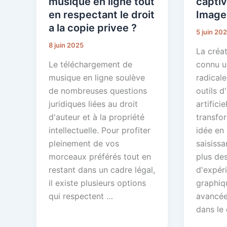
musique en ligne tout
capti
en respectant le droit
Image
a la copie privee ?
5 juin 20
8 juin 2025
La créat
Le téléchargement de
connu u
musique en ligne soulève
radicale
de nombreuses questions
outils d
juridiques liées au droit
artificie
d'auteur et à la propriété
transfo
intellectuelle. Pour profiter
idée en
pleinement de vos
saisissa
morceaux préférés tout en
plus de
restant dans un cadre légal,
d'expér
il existe plusieurs options
graphiq
qui respectent …
avancée
dans le