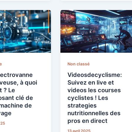
e
Non classé
lectrovanne
Videosdecyclisme:
veuse, à quoi
Suivez en live et
t ? Le
videos les courses
sant clé de
cyclistes ! Les
 machine de
strategies
yage
nutritionnelles des
pros en direct
025
13 avril 2025