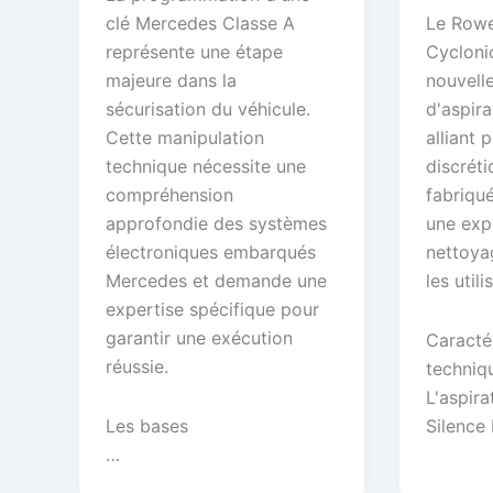
clé Mercedes Classe A
Le Rowe
représente une étape
Cycloni
majeure dans la
nouvell
sécurisation du véhicule.
d'aspira
Cette manipulation
alliant 
technique nécessite une
discrét
compréhension
fabriqu
approfondie des systèmes
une exp
électroniques embarqués
nettoya
Mercedes et demande une
les util
expertise spécifique pour
garantir une exécution
Caracté
réussie.
techniq
L'aspir
Les bases
Silence
…