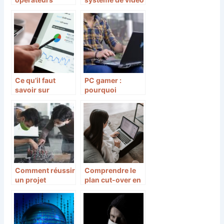
intégrateurs
surveillance
réseaux et
dans les hôtels :
télécoms
importance et
fonctionnement
Ce qu’il faut
PC gamer :
savoir sur
pourquoi
l’automatisation
synchroniser la
de la prospection
puissance de la
carte graphique à
celles des autres
composants ?
Comment réussir
Comprendre le
un projet
plan cut-over en
d’automatisation
informatique
en industrie ?