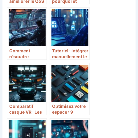
améliorer le QoS
pourquoi et
réseau pour
comment s’aider
optimiser vos
de l’IA générative
performances
informatiques
Comment
Tutoriel : intégrer
résoudre
manuellement le
efficacement un
Plugin Page de
bug sur votre site
Facebook et
internet en
créer une
utilisant les
communauté
bonnes
engagée
pratiques
Comparatif
Optimisez votre
casque VR : Les
espace : 9
meilleurs
differents
modèles pour
supports de
créer des
stockage pour
animations
smartphone a