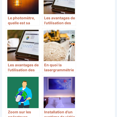
Le photomètre,
Les avantages de
quelle est sa
l’utilisation des
réelle utilité ?
outils de création
de sites web
Les avantages de
En quoi la
l’utilisation des
lasergrammétrie
outils de création
est-elle
de sites web
importante ?
Zoom sur les
Installation d’un
opérateurs
système de vidéo