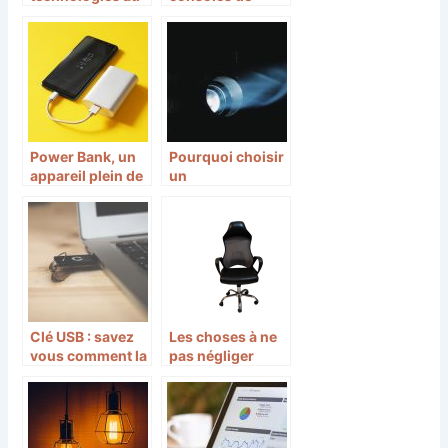
service des
l’histoire du jeux
appareils du
video
quotidien
Power Bank, un
Pourquoi choisir
appareil plein de
un
ressources!
vidéoprojecteur
BenQ ?
Clé USB : savez
Les choses à ne
vous comment la
pas négliger
choisir ?
pour jouer aux
jeux vidéo