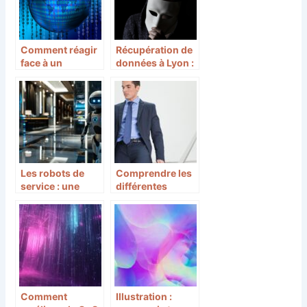
Comment réagir
Récupération de
face à un
données à Lyon :
ransomware : les
l’importance de
points essentiels
faire appel à des
experts
Les robots de
Comprendre les
service : une
différentes
révolution pour
couvertures
les hôtels et
proposées par
restaurants
les opérateurs
afin de choisir
l’offre mobile
adéquate
Comment
Illustration :