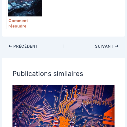
Comment
résoudre
efficacement un
bug sur votre site
internet en
PRÉCÉDENT
SUIVANT
utilisant les
bonnes
pratiques
Publications similaires