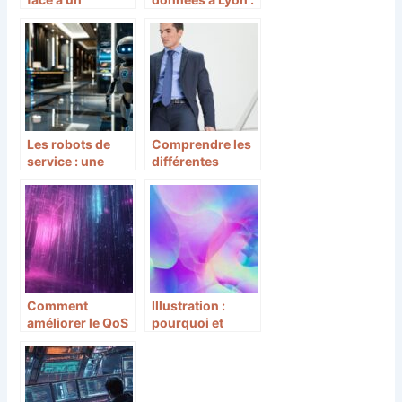
ransomware : les
l’importance de
points essentiels
faire appel à des
experts
Les robots de
Comprendre les
service : une
différentes
révolution pour
couvertures
les hôtels et
proposées par
restaurants
les opérateurs
afin de choisir
l’offre mobile
adéquate
Comment
Illustration :
améliorer le QoS
pourquoi et
réseau pour
comment s’aider
optimiser vos
de l’IA générative
performances
informatiques