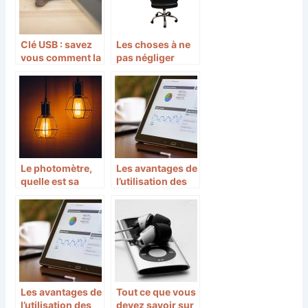
Clé USB : savez
Les choses à ne
vous comment la
pas négliger
choisir ?
pour jouer aux
jeux vidéo
Le photomètre,
Les avantages de
quelle est sa
l’utilisation des
réelle utilité ?
outils de création
de sites web
Les avantages de
Tout ce que vous
l’utilisation des
devez savoir sur