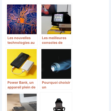
Les nouvelles
Les meilleures
technologies au
consoles de
service des
l’histoire du jeux
appareils du
video
quotidien
Power Bank, un
Pourquoi choisir
appareil plein de
un
ressources!
vidéoprojecteur
BenQ ?