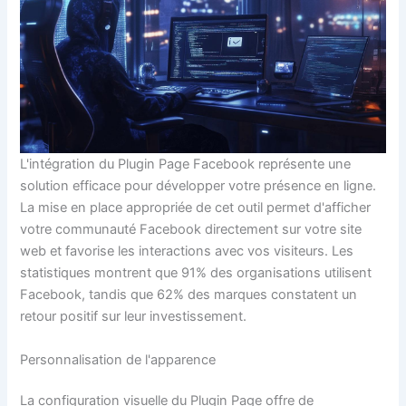
L'intégration du Plugin Page Facebook représente une
solution efficace pour développer votre présence en ligne.
La mise en place appropriée de cet outil permet d'afficher
votre communauté Facebook directement sur votre site
web et favorise les interactions avec vos visiteurs. Les
statistiques montrent que 91% des organisations utilisent
Facebook, tandis que 62% des marques constatent un
retour positif sur leur investissement.
Personnalisation de l'apparence
La configuration visuelle du Plugin Page offre de