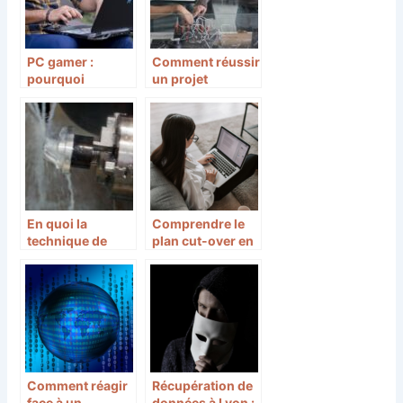
PC gamer :
Comment réussir
pourquoi
un projet
synchroniser la
d’automatisation
puissance de la
en industrie ?
carte graphique à
celles des autres
composants ?
En quoi la
Comprendre le
technique de
plan cut-over en
découpe jet
informatique
d’eau est
meilleure pour le
découpage de
matériaux ?
Comment réagir
Récupération de
face à un
données à Lyon :