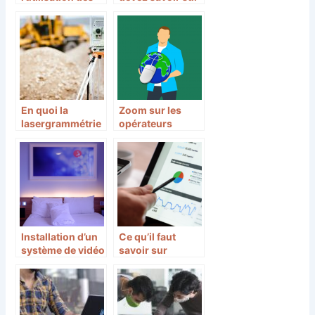
outils de création
les mp3
de sites web
En quoi la
Zoom sur les
lasergrammétrie
opérateurs
est-elle
intégrateurs
importante ?
réseaux et
télécoms
Installation d’un
Ce qu’il faut
système de vidéo
savoir sur
surveillance
l’automatisation
dans les hôtels :
de la prospection
importance et
fonctionnement