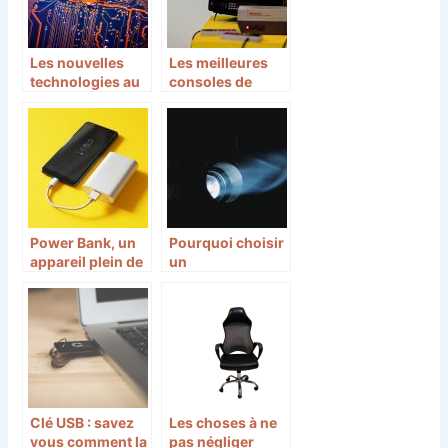
Les nouvelles
Les meilleures
technologies au
consoles de
service des
l’histoire du jeux
appareils du
video
quotidien
Power Bank, un
Pourquoi choisir
appareil plein de
un
ressources!
vidéoprojecteur
BenQ ?
Clé USB : savez
Les choses à ne
vous comment la
pas négliger