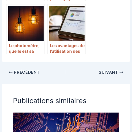
choisir ?
pour jouer aux
jeux vidéo
Le photomètre,
Les avantages de
quelle est sa
l’utilisation des
réelle utilité ?
outils de création
de sites web
PRÉCÉDENT
SUIVANT
Publications similaires