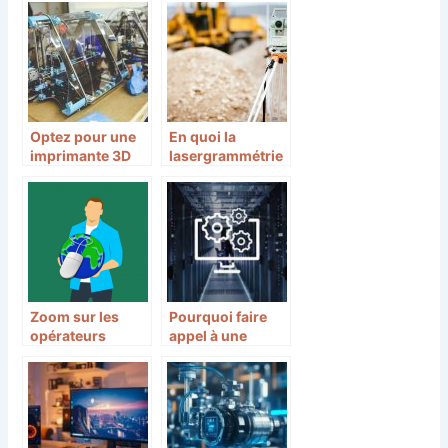
video
l’ordinateur
Optez pour une
En quoi la
imprimante 3D
lasergrammétrie
pour affirmer
est-elle
votre créativité
importante ?
Zoom sur les
Pourquoi faire
opérateurs
appel à une
intégrateurs
société pour son
réseaux et
infogérance ? 3
télécoms
avantages clés