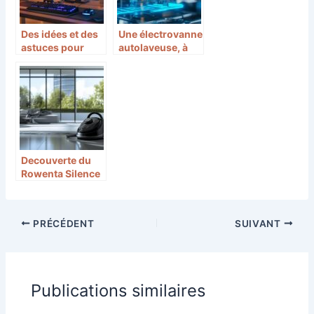
Des idées et des
Une électrovanne
astuces pour
autolaveuse, à
offrir un
quoi ça sert ? Le
accessoire pour
composant clé
PC à l’occasion
de votre machine
de la fête des
de nettoyage
pères
Decouverte du
Rowenta Silence
Force Cyclonic :
puissance et
discretion au
PRÉCÉDENT
SUIVANT
rendez-vous
Publications similaires