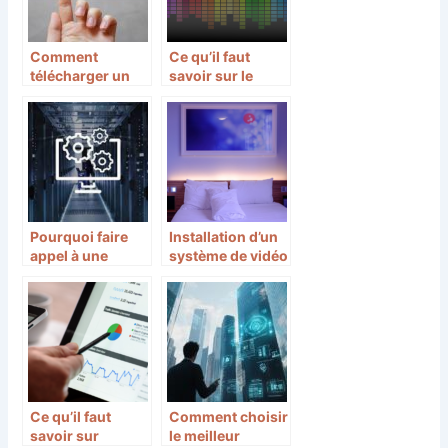
Comment
Ce qu’il faut
télécharger un
savoir sur le
film gratuitement
format MP3
?
Pourquoi faire
Installation d’un
appel à une
système de vidéo
société pour son
surveillance
infogérance ? 3
dans les hôtels :
avantages clés
importance et
fonctionnement
Ce qu’il faut
Comment choisir
savoir sur
le meilleur